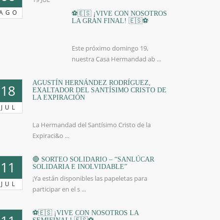
AGO
⚽🇪🇸 ¡VIVE CON NOSOTROS
LA GRAN FINAL! 🇪🇸⚽
Este próximo domingo 19,
nuestra Casa Hermandad ab ...
AGUSTÍN HERNÁNDEZ RODRÍGUEZ,
18
EXALTADOR DEL SANTÍSIMO CRISTO DE
LA EXPIRACIÓN
JUL
La Hermandad del Santísimo Cristo de la
Expiraci&o ...
🔴 SORTEO SOLIDARIO – “SANLÚCAR
11
SOLIDARIA E INOLVIDABLE”
¡Ya están disponibles las papeletas para
JUL
participar en el s ...
⚽🇪🇸 ¡VIVE CON NOSOTROS LA