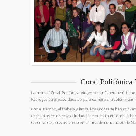
Coral Polifónica
La actual “Coral Polifónica Virgen de la Esperanza” tie
Fábregas da el paso decisivo para comenzar a solemnizar 
Con el tiempo, el trabajo y las buenas voces se han convert
conciertos en diversas ciudades de nuestro entorno, a bord
Catedral de Jerez, así como en la misa de coronación de N