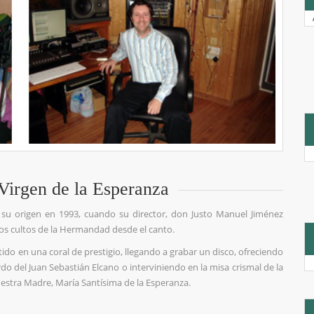
 Virgen de la Esperanza
ne su origen en 1993, cuando su director, don Justo Manuel Jiménez
los cultos de la Hermandad desde el canto.
ido en una coral de prestigio, llegando a grabar un disco, ofreciendo
o del Juan Sebastián Elcano o interviniendo en la misa crismal de la
uestra Madre, María Santísima de la Esperanza.