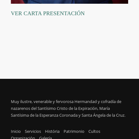
VER CARTA PRESENTACIÓN
replique montre
replique panerai
Muy ilustre, venerable y fervorosa Hermandad y cofradía de
nazarenos del Santísimo Cristo de la Expiración, María
Santísima de la Esperanza Coronada y Santa Ángela de la Cruz.
Inicio
Servicios
História
Patrimonio
Cultos
Organización
Galería