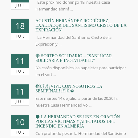
Este próximo domingo 19, nuestra Casa
JUL
Hermandad abrirá ...
AGUSTÍN HERNÁNDEZ RODRÍGUEZ,
18
EXALTADOR DEL SANTÍSIMO CRISTO DE LA
EXPIRACIÓN
JUL
La Hermandad del Santísimo Cristo de la
Expiración y ...
🔴 SORTEO SOLIDARIO – “SANLÚCAR
11
SOLIDARIA E INOLVIDABLE”
¡Ya están disponibles las papeletas para participar
JUL
en el sort ...
⚽🇪🇸 ¡VIVE CON NOSOTROS LA
11
SEMIFINAL! 🇪🇸⚽
Este martes 14 de julio, a partir de las 20:30 h,
JUL
nuestra Casa Hermandad vo ...
⚫️ LA HERMANDAD SE UNE EN ORACIÓN
10
POR LAS VÍCTIMAS Y AFECTADOS DEL
INCENDIO EN ALMERÍA
JUL
Con profundo pesar, la Hermandad del Santísimo