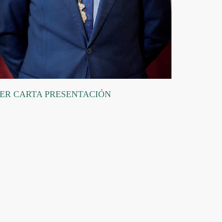
ER CARTA PRESENTACIÓN
plique montre
replique panerai