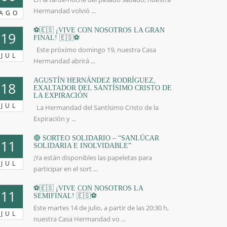
Hermandad volvió ...
AGO
⚽🇪🇸 ¡VIVE CON NOSOTROS LA GRAN
19
FINAL! 🇪🇸⚽
Este próximo domingo 19, nuestra Casa
JUL
Hermandad abrirá ...
AGUSTÍN HERNÁNDEZ RODRÍGUEZ,
18
EXALTADOR DEL SANTÍSIMO CRISTO DE
LA EXPIRACIÓN
JUL
La Hermandad del Santísimo Cristo de la
Expiración y ...
🔴 SORTEO SOLIDARIO – “SANLÚCAR
11
SOLIDARIA E INOLVIDABLE”
¡Ya están disponibles las papeletas para
JUL
participar en el sort ...
⚽🇪🇸 ¡VIVE CON NOSOTROS LA
11
SEMIFINAL! 🇪🇸⚽
Este martes 14 de julio, a partir de las 20:30 h,
JUL
nuestra Casa Hermandad vo ...