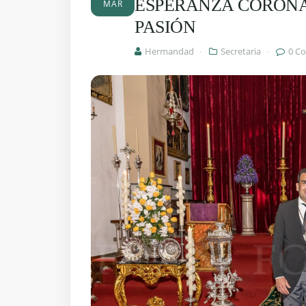
ESPERANZA CORONA
MAR
PASIÓN
Hermandad
·
Secretaria
·
0 C