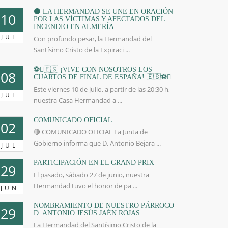
⚫️ LA HERMANDAD SE UNE EN ORACIÓN
10
POR LAS VÍCTIMAS Y AFECTADOS DEL
INCENDIO EN ALMERÍA
JUL
Con profundo pesar, la Hermandad del
Santísimo Cristo de la Expiraci ...
⚽🇪🇸 ¡VIVE CON NOSOTROS LOS
08
CUARTOS DE FINAL DE ESPAÑA! 🇪🇸⚽
Este viernes 10 de julio, a partir de las 20:30 h,
JUL
nuestra Casa Hermandad a ...
COMUNICADO OFICIAL
02
🔴 COMUNICADO OFICIAL La Junta de
Gobierno informa que D. Antonio Bejara ...
JUL
PARTICIPACIÓN EN EL GRAND PRIX
29
El pasado, sábado 27 de junio, nuestra
Hermandad tuvo el honor de pa ...
JUN
NOMBRAMIENTO DE NUESTRO PÁRROCO
29
D. ANTONIO JESÚS JAÉN ROJAS
La Hermandad del Santísimo Cristo de la