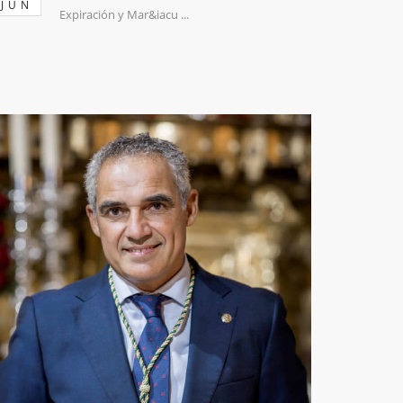
JUN
Expiración y Mar&iacu ...